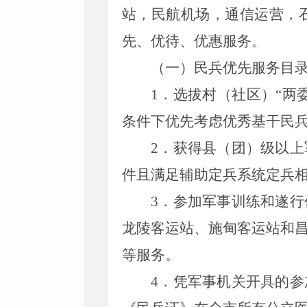
站，民航机场，通信运营，
先
、
优待
、
优惠服务。
（一）民兵优先服务目
1
．
选拔村（社区
）
“
两
条件下
优先考虑优秀
基干
民
2
．
获得县（团）级以上
件
且满足辅助定兵系统定兵
3
．
参加军事训练和遂行
龙陵客运站、施甸客运站和
等服务。
4
．
凭军事机关开具的参