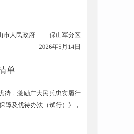
山市
人民政府
保山
军分区
202
6
年
5
月
14
日
清单
优待，激励广大民兵忠实履行
保障及优待办法（试行）》，