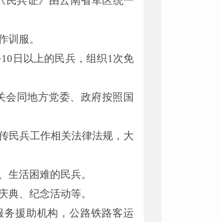
《
民兵证
》
由云南省军区统一
作训服。
务
10
日
以上的民兵，组织
1
次免
关会同地方党委、政府按照国
传民兵工作相关法律法规，
大
、生活困难的民兵。
庆典、纪念活动等。
服务援助机构，公路铁路客运