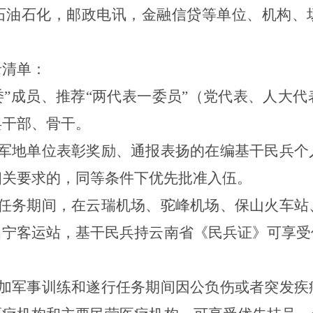
石油石化，邮政电讯，金融信贷等单位、机构、
录清单：
委
”
成员、推荐
“
两代表一委员
”
（党代表、人大代
兵
干部、
骨干。
军地单位表彰奖励、通报表扬的在编
基干
民兵个
相关要求
的
，同等条件下优先批准入伍。
任务期间，在云瑞机场、驼峰机场、保山火车站
昌宁客运站，基干民兵持云南省《民兵证》可享受
加军事训练和遂行任务期间因公负伤或者突发疾