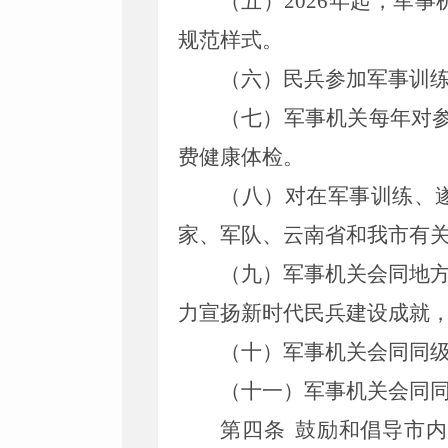
（五）
2026
年起，军事
规范样式。
（六）民兵参加军事训
（七）军事机关每年对
费健康体检。
（八）对在军事训练、
家、军队、云南省和我
市
有
（九）军事机关会同地
力
宣扬新时代民兵建设成就
（十）军事机关会同同
（十一）军事机关会同
第四条
鼓励和倡导
市
内