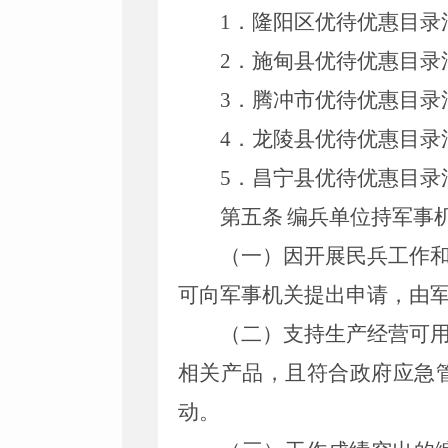
1
．
隆阳区优待优惠目录
2
．
施甸县优待优惠目录
3
．
腾冲市优待优惠目录
4
．
龙陵县优待优惠目录
5
．
昌宁县优待优惠目录
第五条
编兵单位持军事
（一）因开展民兵工作
可向军事机关提出申请，由
（二）支持生产经营可
相关产品，且符合政府应急
动。