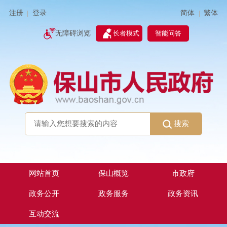
简体
繁体
注册
登录
|
|
无障碍浏览
长者模式
智能问答
搜索
网站首页
保山概览
市政府
政务公开
政务服务
政务资讯
互动交流