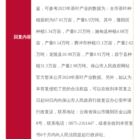
鉴，可参考2023年茶叶产业的数据为：全市茶叶种
植面积为67.01万亩，产量6.9万吨
。其中，隆阳区
种植5.34万亩，产量0.25万吨；施甸县种植4.08万
回复内容
亩，产量0.14万吨；腾冲市种植15.1万亩，产量2.62
万吨；龙陵县10.98万亩，产量0.91万吨；昌宁县种
植31.5万亩，产量2.98万吨。
保山市人民政府网站
官方暂未公开
2024年茶叶产业数据
。
另外，
如认为
本答复侵犯了您的合法权益，可以在收到本答复之
日起60日内向保山市人民政府行政复议办公室申请
行政复议，联系地址：
云南省保山市
隆阳区金山路
8号，联系电话：0875-
2161447
，或者在
收到本答复
书
6
个月内向人民法院提起行政诉讼。