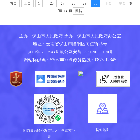
...
第
首页
上页
1
26
27
28
29
30
下页
尾页
/30页
跳转
主办：保山市人民政府 承办：保山市人民政府办公室
地址：云南省保山市隆阳区同仁街26号
滇公网安备
滇ICP备12002983号
53050202000020号
网站标识码：5305000006 政务热线：0875-12345
网站地图
阻碍民营经济发展壮大问题线索征
集