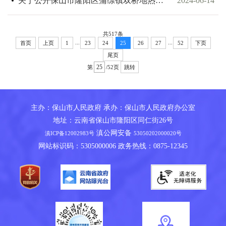
关于公开保山市隆阳区蒲缥镇双桥地热普查探矿权出让收益起始价计算报告的公告
2024-06-14
共517条
...
...
首页
上页
1
23
24
25
26
27
52
下页
尾页
第
/52页
跳转
主办：保山市人民政府 承办：保山市人民政府办公室
地址：云南省保山市隆阳区同仁街26号
滇公网安备
滇ICP备12002983号
53050202000020号
网站标识码：5305000006 政务热线：0875-12345