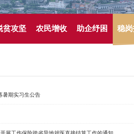
脱贫攻坚
农民增收
助企纾困
稳岗
募暑期实习生公告
面开展工伤保险跨省异地就医直接结算工作的通知