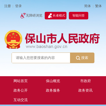
简体
繁体
注册
登录
|
|
无障碍浏览
长者模式
智能问答
搜索
网站首页
保山概览
市政府
政务公开
政务服务
政务资讯
互动交流