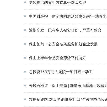
龙陵推出的养生方式真受群众欢迎
中国财经报：财金协同激活普惠金融“一池春水
近期高发，已有多人被它咬伤，严重可致命
保山施甸：公安全链条服务护航企业发展
保山上半年食品安全形势平稳向好
总投资785万元！龙陵一项目破土动工
云岭石榴红・保山专题 | ⑤辛家山基地：数智
数据多跑路 群众少跑腿 家门口的“医”靠托起