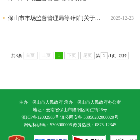
保山市市场监督管理局等4部门关于转发开展劣质拖拉机等农机产品专项整治文件的通知
2025-12-23
首页
上页
1
下页
尾页
共3条
第
/1页
跳转
主办：保山市人民政府 承办：保山市人民政府办公室
地址：云南省保山市隆阳区同仁街26号
滇ICP备12002983号
滇公网安备
53050202000020号
网站标识码：5305000006 政务热线：0875-12345