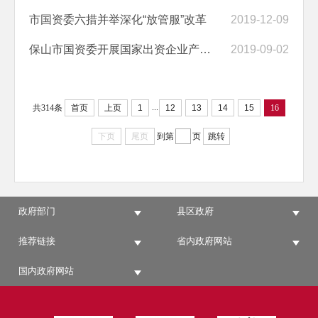
市国资委六措并举深化“放管服”改革
2019-12-09
保山市国资委开展国家出资企业产权登记检查整改工作
2019-09-02
...
共314条
首页
上页
1
12
13
14
15
16
下页
尾页
到第
页
跳转
政府部门
县区政府
推荐链接
省内政府网站
国内政府网站