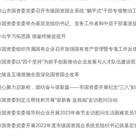
保山市国资委党委召开市级国资国企系统 “躺平式”干部专项整治工作
市国资委党委举办基层党组织书记、党务工作者和中层干部素质提升暨
外出学习拓思路 借鉴经验促提升
市国资委组织市属国有企业召开加强国有资产管理暨专项工作反馈问
市国资委以“四个坚持”为抓手创新推动企业发展与人才队伍建设
龙陵县五项措施全面深化国资国企改革
凝心聚力启新程，团结奋斗谱新篇——市国资委开展纪念“三八”妇女
市国资委到定点帮扶村开展“迎新春 送祝福”走访慰问活动
市国资委党委领导到企业开展2023年春节走访慰问生活困难党员
市国资委党委开展2022年度市级国资国企系统党组织书记抓基层党建