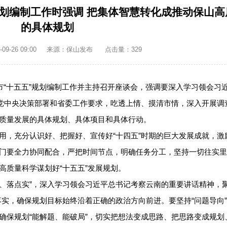
规划编制工作时强调 把集体智慧转化成推动保山高
的具体规划
9-26 09:00
来源：保山发布
点击量：
329
市“十五五”规划编制工作并主持召开座谈会，强调要深入学习领会习
实党中央决策部署和省委工作要求，吃透上情、摸清市情，深入开展调
质量发展的具体规划、具体项目和具体行动。
用，充分认识好、把握好、宣传好“十四五”时期的巨大发展成就，激
门要全力协同配合，严把时间节点，明确任务分工，坚持一切往实里
高质量科学谋划好“十五五”发展规划。
准、落点实”，深入学习领会习近平总书记考察云南的重要讲话精神，聚
落实，确保规划目标始终沿着正确的政治方向前进。要坚持“问题导向
确保规划“能解题、能破局”，切实把想法变成思路、把思路变成规划