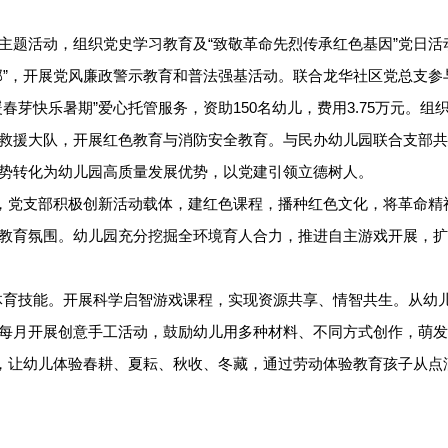
主题活动，组织党史学习教育及“致敬革命先烈传承红色基因”党日活
部”，开展党风廉政警示教育和普法强基活动。联合龙华社区党总支参
芽快乐暑期”爱心托管服务，资助150名幼儿，费用3.75万元。组
救援大队，开展红色教育与消防安全教育。与民办幼儿园联合支部共
势转化为幼儿园高质量发展优势，以党建引领立德树人。
色，党支部积极创新活动载体，建红色课程，播种红色文化，将革命精
教育氛围。幼儿园充分挖掘全环境育人合力，推进自主游戏开展，扩
儿体育技能。开展科学启智游戏课程，实现资源共享、情智共生。从幼
每月开展创意手工活动，鼓励幼儿用多种材料、不同方式创作，萌发
园，让幼儿体验春耕、夏耘、秋收、冬藏，通过劳动体验教育孩子从点