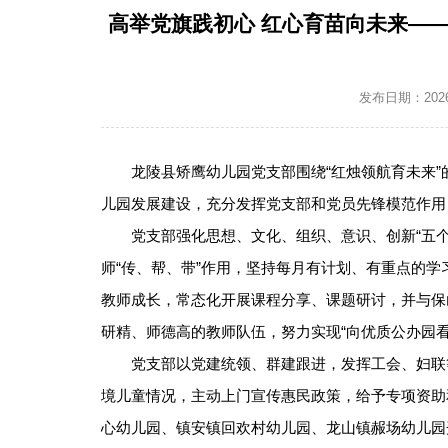
高举党旗践初心 红心育苗向未来—
发布日期：2026-0
龙陵县矫鹰幼儿园党支部围绕“红烛领航育未来
儿园发展建设，充分发挥党支部和党员先锋模范作用
党支部强化思想、文化、组织、意识、创新“五
师“传、帮、带”作用，坚持每月有计划、有重点的学
教师成长，常态化开展课程分享、课题研讨，并与保
研精、师德高的教师队伍，努力实现“向优质公办园
党支部以党建统领、群建跟进，发挥工会、妇联
境儿童情况，主动上门宣传惠民政策，给予专项资助和
心幼儿园、镇安镇回欢村幼儿园、龙山镇赧场幼儿园