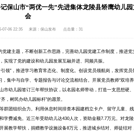
—记保山市“两优一先”先进集体龙陵县矫鹰幼儿园
会
7-06 22:35
来源：保山发布
点击量：
31
”的党建主题，不断创新工作思路，完善幼儿园党建工作制度，推进党
，实现了党的建设和幼儿园发展互融并进、同频共振。
个引领”，推进学习教育常态化、制度化。创设党员领航岗，发挥党员
习，集中与自学、专题报告与讨论交流相结合。开展党员教师“双培养
山市幼儿园签订三年帮扶协议，以名园名师带动，打造一支思想硬、
看齐，树民办幼儿园标杆”的愿景。
等群团组织合力。利用休息时间排查本园建档立卡户、留守儿童、
学费减免。近三年受助幼儿达430人次，资助金额7.7万元。对龙
开展教学帮扶，捐赠教学设施设备8万元，推进城乡结对、师徒结对