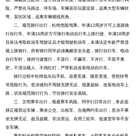
险。严禁在马路边、停车场、车辆盲区玩耍逗留，远离大型车辆转
弯、盲区区域，远离车辆视线死角。
二、规范骑行出行，杜绝危险驾乘。年满12周岁方可上道路骑
行自行车、年满16周岁方可骑行电动自行车上路行驶、年满18周岁
且依法考取机动车驾驶证后才能驾驶机动车，未满法定年龄严禁违
规上路骑行。所有骑行同学必须佩戴安全头盔，骑行自行车、电动
自行车时，保持匀速慢行，不逆行、不飙车、不并行、不双手离
把，不违法载人、不闯红灯，严禁私自改装电动自行车。
骑行过程中杜绝低头玩手机、追逐竞速、随意变道、突然转弯
等危险行为。坚决做到不驾驶无牌无证、报废超标、改装电动车上
路，切实规范骑行行为，守住骑行安全底线。
三、文明乘车出行，规避乘车风险。同学们日常出行，务必选
择正规营运车辆，乘坐公交、出租车、合规网约车出行，坚决不乘
坐无牌无证、超员超载、非法营运、农用三轮车、低速货车等不安
全车辆。
乘车时全程规范做好防护，乘坐私家车、小型客车务必全程系