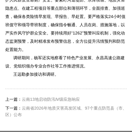
护人民群众生命财产安全。要紧盯河道堤防、水库坝塘、地质灾害
隐患点、在建工程项目等重点部位和薄弱环节，全面排查、加强巡
查，确保各类险情早发现、早报告、早处置。要严格落实24小时值
班值守和领导带班制度，确保指令畅通、人员在岗、措施落地，以
严实作风守护群众安全。要持续用好“1262”预警叫应机制，强化动
态监测预警，及时精准发布预警信息，全方位提升汛情预判和防范
处置能力。
调研期间，杨军还实地察看了特色产业发展、永昌高速公路建
设、党组织领办专业合作社等工作推进情况。
王远勤参加接访和调研。
上一篇：
云南13地启动防汛Ⅳ级应急响应
下一篇：
云南省2026年地质灾害高发区域、97个重点防范县（市、
区）公布