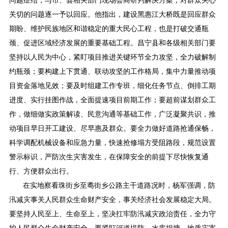
问题症结，与市、县相关部门现场会商研判解决方案，对群众关心
关切的问题逐一予以回应。他指出，建设黑惠江大桥既是回应群众
期盼、维护民族地区和谐稳定的重大民心工程，也是打破交通瓶
颈、促进区域经济发展的重要基础工程。昌宁县和各级相关部门要
坚持以人民为中心，紧盯项目推进关键环节全力攻坚，全力破解制
约瓶颈；要构建上下贯通、联动攻坚的工作格局，集中力量推动项
目资金落地见效；要及时组建工作专班，细化任务节点、倒排工期
进度、实行挂图作战，全面提速项目前期工作；要超前谋划群众工
作，做细做实政策解读、民意沟通等基础工作，广泛凝聚共识，推
动项目早日开工建设、尽早惠及群众。要全力做好道路抢通保畅，
科学调配机械设备和应急力量，快速抢修塌方受阻路段，规范设置
警示标识，严防次生灾害发生，在保障安全的前提下尽快恢复通
行、方便群众出行。
在实地察看珠街乡至耈街乡公路主干道路况时，杨军强调，防
汛减灾事关人民群众生命财产安全，事关经济社会发展稳定大局。
要坚持人民至上、生命至上，坚决扛牢防汛减灾政治责任，全力守