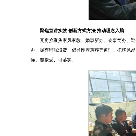
聚焦宣讲实效 创新方式方法 推动理念入脑
瓦房乡聚焦家风家教、婚事新办、丧事简办、勤
办、摒弃铺张浪费、倡导厚养薄葬等道理，把移风易
懂、能接受、可落实。