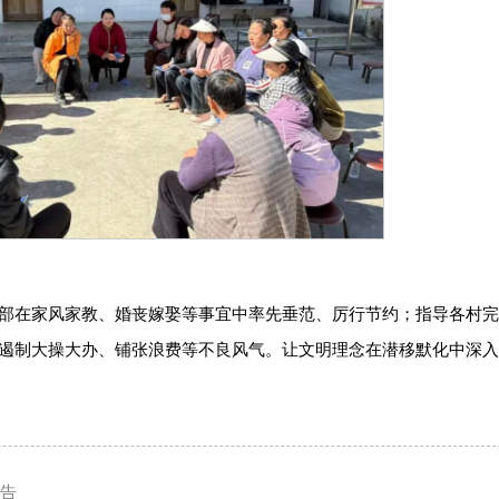
部在家风家教、婚丧嫁娶等事宜中率先垂范、厉行节约；指导各村
遏制大操大办、铺张浪费等不良风气。让文明理念在潜移默化中深入
通告