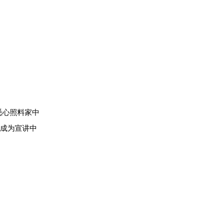
悉心照料家中
成为宣讲中