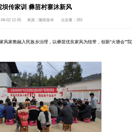
院坝传家训 彝苗村寨沐新风
6-02 12:05
来源：隆阳发布
点击量：
282
风家教融入民族乡治理，以彝苗优良家风为纽带，创新“火塘会”“院