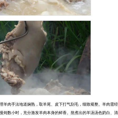
理羊肉手法地道娴熟，取羊尾、皮下打气刮毛，细致规整。羊肉需
慢炖数小时，充分激发羊肉本身的鲜香。熬煮出的羊汤汤色奶白、清