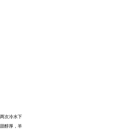
经两次冷水下
甜醇厚，羊