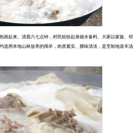
热闹起来。清晨六七点钟，村民纷纷起身烧水备料。大家以家族、
均选用本地山林放养的羯羊，肉质紧实、膻味清淡，是烹制地道羊汤