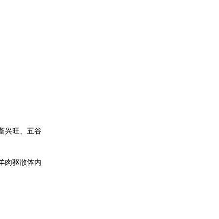
畜兴旺、五谷
羊肉驱散体内