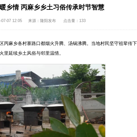
火暖乡情 丙麻乡乡土习俗传承时节智慧
7-07 12:05
来源：隆阳发布
点击量：
133
区丙麻乡各村寨路口都烟火升腾、汤锅沸腾。当地村民坚守祖辈传
火里延续乡土风俗与邻里温情。