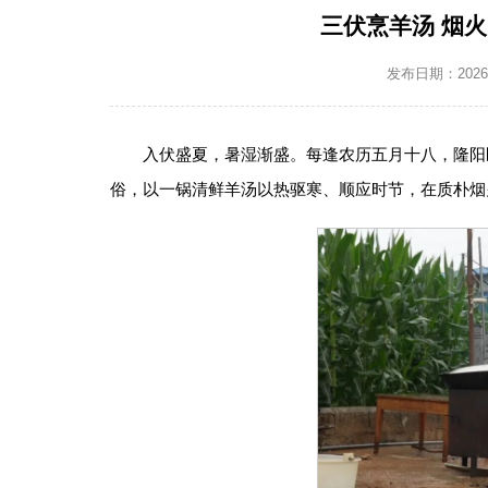
三伏烹羊汤 烟
发布日期：2026-0
入伏盛夏，暑湿渐盛。每逢农历五月十八，隆阳
俗，以一锅清鲜羊汤以热驱寒、顺应时节，在质朴烟