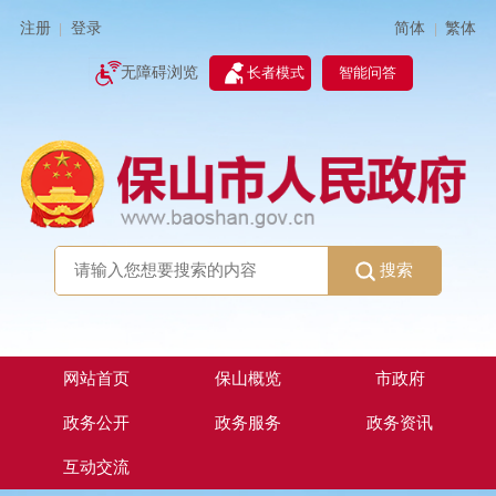
简体
繁体
注册
登录
|
|
无障碍浏览
长者模式
智能问答
搜索
网站首页
保山概览
市政府
政务公开
政务服务
政务资讯
互动交流