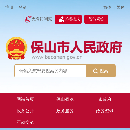
简体
繁体
注册
登录
|
|
无障碍浏览
长者模式
智能问答
搜索
网站首页
保山概览
市政府
政务公开
政务服务
政务资讯
互动交流