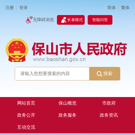
简体
繁体
注册
登录
|
|
无障碍浏览
长者模式
智能问答
搜索
网站首页
保山概览
市政府
政务公开
政务服务
政务资讯
互动交流