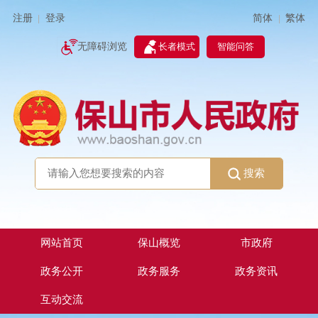
简体
繁体
注册
登录
|
|
无障碍浏览
长者模式
智能问答
搜索
网站首页
保山概览
市政府
政务公开
政务服务
政务资讯
互动交流