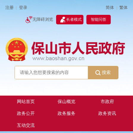
简体
繁体
注册
登录
|
|
无障碍浏览
长者模式
智能问答
搜索
网站首页
保山概览
市政府
政务公开
政务服务
政务资讯
互动交流