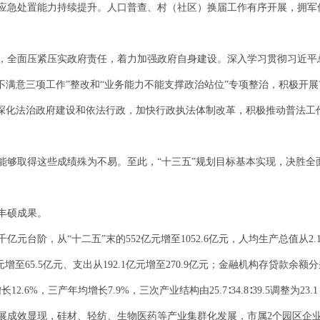
应急处置能力持续提升。人口普查、村（社区）换届工作有序开展，拥军
，全面压紧压实政府责任，着力加强政府自身建设。深入学习贯彻习近平
不满意三项工作”整改和“业务能力不能支撑政治站位”专项整治，积极开
。深化法治政府建设和依法行政，加快行政执法体制改革，积极推动普法工
，能够取得这些成绩殊为不易。至此，“十三五”规划目标基本实现，决胜
丰硕成果。
元台阶，从“十二五”末的552亿元增至1052.6亿元，人均生产总值从2
65.5亿元、支出从192.1亿元增至270.9亿元；金融机构存贷款余额分别从7
2.6%，三产年均增长7.9%，三次产业结构由25.7∶34.8∶39.5调整为23.
展成效显现，硅材、轻纺、生物医药等产业集群化发展，市属2个园区企