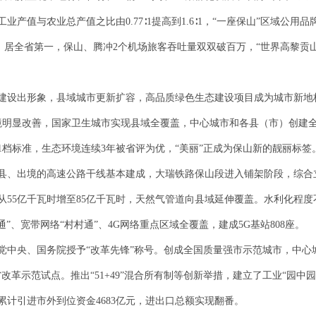
业产值与农业总产值之比由0.77∶1提高到1.6∶1，“一座保山”区域公
、居全省第一，保山、腾冲2个机场旅客吞吐量双双破百万，“世界高黎贡
建设出形象，县域城市更新扩容，高品质绿色生态建设项目成为城市新地标
境明显改善，国家卫生城市实现县域全覆盖，中心城市和各县（市）创建
档标准，生态环境连续3年被省评为优，“美丽”正成为保山新的靓丽标签
县、出境的高速公路干线基本建成，大瑞铁路保山段进入铺架阶段，综合
从55亿千瓦时增至85亿千瓦时，天然气管道向县域延伸覆盖。水利化程度不
通”、宽带网络“村村通”、4G网络重点区域全覆盖，建成5G基站808座。
党中央、国务院授予“改革先锋”称号。创成全国质量强市示范城市，中心城
改革示范试点。推出“51+49”混合所有制等创新举措，建立了工业“园中
计引进市外到位资金4683亿元，进出口总额实现翻番。