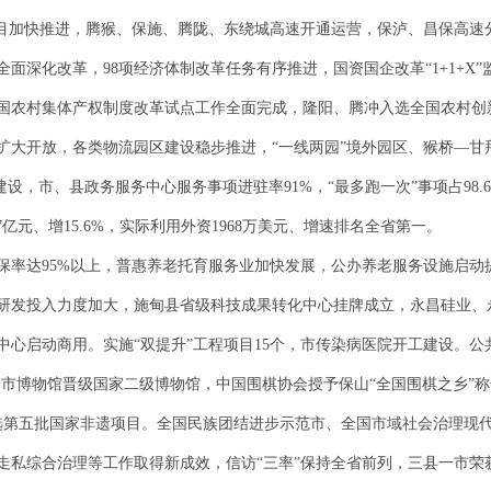
点项目加快推进，腾猴、保施、腾陇、东绕城高速开通运营，保泸、昌保高
面深化改革，98项经济体制改革任务有序推进，国资国企改革“1+1+X
国农村集体产权制度改革试点工作全面完成，隆阳、腾冲入选全国农村创
扩大开放，各类物流园区建设稳步推进，“一线两园”境外园区、猴桥—甘
设，市、县政务服务中心服务事项进驻率91%，“最多跑一次”事项占98.6
亿元、增15.6%，实际利用外资1968万美元、增速排名全省第一。
保率达95%以上，普惠养老托育服务业加快发展，公办养老服务设施启动
社会研发投入力度加大，施甸县省级科技成果转化中心挂牌成立，永昌硅业
中心启动商用。实施“双提升”工程项目15个，市传染病医院开工建设。
，市博物馆晋级国家二级博物馆，中国围棋协会授予保山“全国围棋之乡”
选第五批国家非遗项目。全国民族团结进步示范市、全国市域社会治理现
走私综合治理等工作取得新成效，信访“三率”保持全省前列，三县一市荣