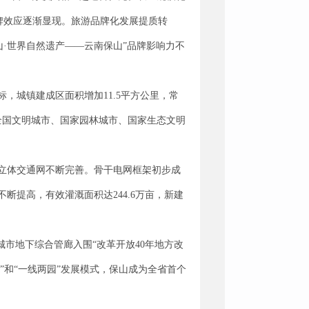
用品牌效应逐渐显现。旅游品牌化发展提质转
山·世界自然遗产——云南保山”品牌影响力不
，城镇建成区面积增加11.5平方公里，常
全国文明城市、国家园林城市、国家生态文明
。
立体交通网不断完善。骨干电网框架初步成
断提高，有效灌溉面积达244.6万亩，新建
市地下综合管廊入围“改革开放40年地方改
园”和“一线两园”发展模式，保山成为全省首个