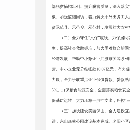
部脱贫摘帽出列。提升脱贫质量，深入落实
板。加强监测回访，着力解决未外出务工人
贫示范县、示范乡、示范村，发展壮大农村
（二）全力守住“六保”底线。力保居民就业
生，提高社会救助标准，加大困难群众解困力
经济发展、帮助中小微企业共渡难关等系列政
营、中小企业无分歧账款10.07亿元，有力
力度，全力争取重点企业保供贷款、贷款贴息
5%。力保粮食能源安全，全面落实粮食安
保基层运转，大力压减一般性支出，严控“三
（三）加快建设美丽保山。全力建设宜
进，东山森林公园建设基本完成。老旧小区