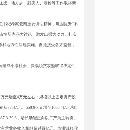
优抚、地方志、残疾人、老龄等工作取得新
总书记考察云南重要讲话精神，巩固提升“不
展市情新内涵大讨论，激发出强大动力。扎实
作和地方性法规实施。自觉接受各方监督，
全面建成小康社会、决战脱贫攻坚取得决定性
.1万元增至4万元左右；规模以上固定资产投
75亿元、550.9亿元增至1086.4亿元和1
1∶37.3∶39.6，增长动能正向以二产为主转换。
业主营业务收入相继超过百亿元。农业规模化