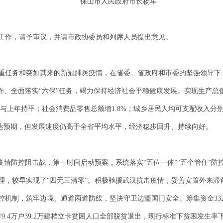
保山市人民政府市长杨军
工作，请予审议，并请市政协委员和列席人员提出意见。
会的重任务和突如其来的新冠肺炎疫情，在省委、省政府和市委的坚强领导
作、全面落实“六保”任务，竭力保持经济社会平稳健康发展。实现生产总值
总额与上年持平；社会消费品零售总额增1.8%；城乡居民人均可支配收入分别增
指标未达预期，但发展速度仍高于全省平均水平，经济稳步回升、持续向好。
疫情防控阻击战，第一时间启动预案，系统落实“五位一体”“五个管住”防
理，较早实现了“四无三清零”。积极驰援武汉抗击疫情，妥善安置外来滞
机制，筑牢边境、通道两道防线，坚决守卫边疆国门安全。筹集资金332
9.4万户39.2万建档立卡贫困人口全部脱贫退出，现行标准下贫困发生率