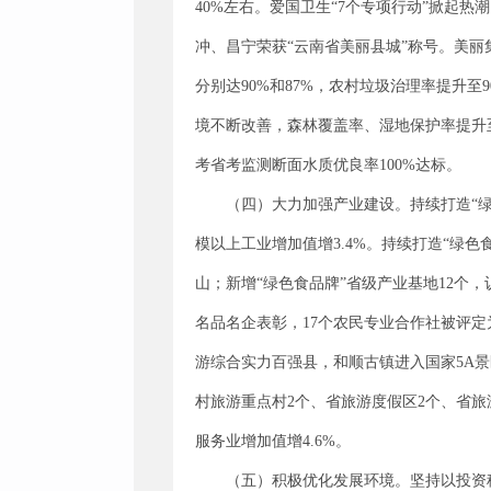
40%左右。爱国卫生“7个专项行动”掀起
冲、昌宁荣获“云南省美丽县城”称号。美
分别达90%和87%，农村垃圾治理率提升至
境不断改善，森林覆盖率、湿地保护率提升至6
考省考监测断面水质优良率100%达标。
（四）大力加强产业建设。持续打造“绿
模以上工业增加值增3.4%。持续打造“绿色
山；新增“绿色食品牌”省级产业基地12个
名品名企表彰，17个农民专业合作社被评定
游综合实力百强县，和顺古镇进入国家5A
村旅游重点村2个、省旅游度假区2个、省旅游
服务业增加值增4.6%。
（五）积极优化发展环境。坚持以投资