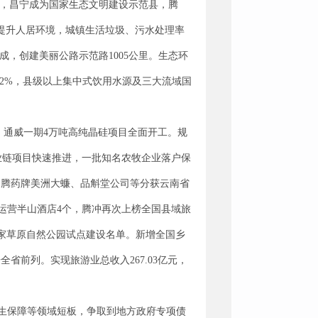
估，昌宁成为国家生态文明建设示范县，腾
提升人居环境，城镇生活垃圾、污水处理率
完成，创建美丽公路示范路1005公里。生态环
9.2%，县级以上集中式饮用水源及三大流域国
，通威一期4万吨高纯晶硅项目全面开工。规
产业链项目快速推进，一批知名农牧企业落户保
品、腾药牌美洲大蠊、品斛堂公司等分获云南省
成运营半山酒店4个，腾冲再次上榜全国县域旅
国家草原自然公园试点建设名单。新增全国乡
省前列。实现旅游业总收入267.03亿元，
生保障等领域短板，争取到地方政府专项债