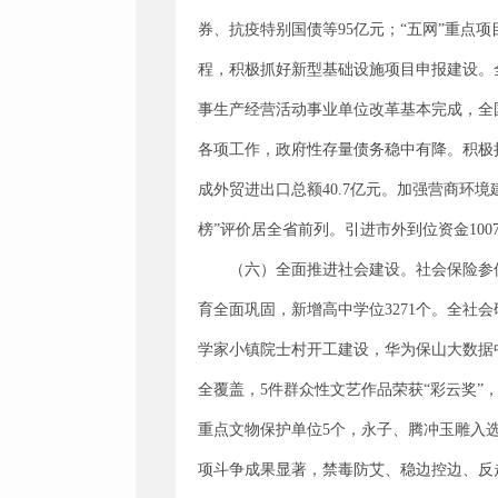
券、抗疫特别国债等95亿元；“五网”重
程，积极抓好新型基础设施项目申报建设。全
事生产经营活动事业单位改革基本完成，全
各项工作，政府性存量债务稳中有降。积极
成外贸进出口总额40.7亿元。加强营商环境建
榜”评价居全省前列。引进市外到位资金1007
（六）全面推进社会建设。社会保险参
育全面巩固，新增高中学位3271个。全
学家小镇院士村开工建设，华为保山大数据
全覆盖，5件群众性文艺作品荣获“彩云奖”
重点文物保护单位5个，永子、腾冲玉雕入
项斗争成果显著，禁毒防艾、稳边控边、反