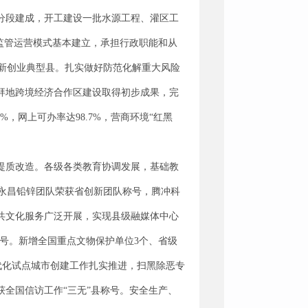
速分段建成，开工建设一批水源工程、灌区工
”监管运营模式基本建立，承担行政职能和从
新创业典型县。扎实做好防范化解重大风险
拜地跨境经济合作区建设取得初步成果，完
%，网上可办率达98.7%，营商环境“红黑
提质改造。各级各类教育协调发展，基础教
、永昌铅锌团队荣获省创新团队称号，腾冲科
公共文化服务广泛开展，实现县级融媒体中心
称号。新增全国重点文物保护单位3个、省级
代化试点城市创建工作扎实推进，扫黑除恶专
获全国信访工作“三无”县称号。安全生产、