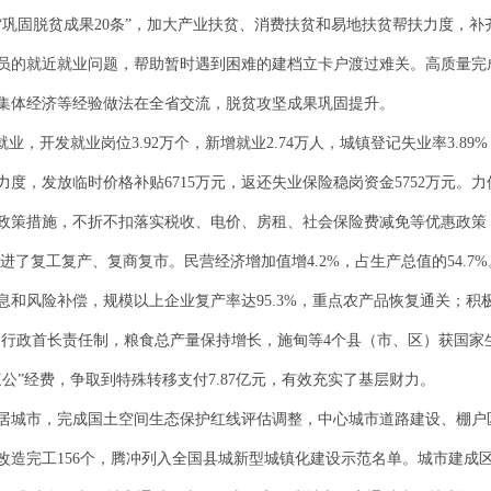
“巩固脱贫成果20条”，加大产业扶贫、消费扶贫和易地扶贫帮扶力度，
员的就近就业问题，帮助暂时遇到困难的建档立卡户渡过难关。高质量完
集体经济等经验做法在全省交流，脱贫攻坚成果巩固提升。
，开发就业岗位3.92万个，新增就业2.74万人，城镇登记失业率3.89%
度，发放临时价格补贴6715万元，返还失业保险稳岗资金5752万元。
策措施，不折不扣落实税收、电价、房租、社会保险费减免等优惠政策，为
促进了复工复产、复商复市。民营经济增加值增4.2%，占生产总值的54.
和风险补偿，规模以上企业复产率达95.3%，重点农产品恢复通关；积
全行政首长责任制，粮食总产量保持增长，施甸等4个县（市、区）获国家
公”经费，争取到特殊转移支付7.87亿元，有效充实了基层财力。
居城市，完成国土空间生态保护红线评估调整，中心城市道路建设、棚户
改造完工156个，腾冲列入全国县城新型城镇化建设示范名单。城市建成区