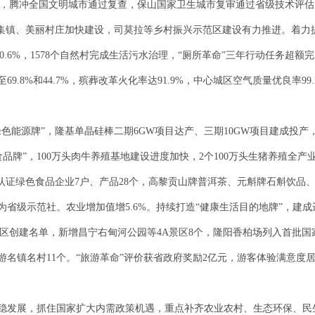
热潮，腾冲全国文明城市通过复查，保山国家卫生城市复审通过省级技术评
丽集镇、美丽村庄加快建设，司莫拉等乡村振兴示范区建设有力推进。着力
90.6%，1578个自然村完成生活污水治理，“厕所革命”三年行动任务超额
9.8%和44.7%，殡葬改革火化率达91.9%，中心城区空气质量优良率9
色能源牌”，隆基单晶硅棒二期6GW项目达产、三期10GW项目建成投产
食品牌”，100万头肉牛养殖基地建设进度加快，2个100万头生猪养殖全
，认证绿色食品企业7户、产品28个，高黎贡山牌普洱茶、元斛牌石斛饮
为省级示范社。农业增加值增5.6%。持续打造“健康生活目的地牌”，建
景区创建名单，新增昌宁右甸河公园等4A景区8个，隆阳香柏场列入首批
名镇名村11个。“旅游革命”评价获省政府奖励2亿元，游客体验满意度居全
稳发展，抓住国家扩大内需政策机遇，重点补齐农业农村、生态环保、民