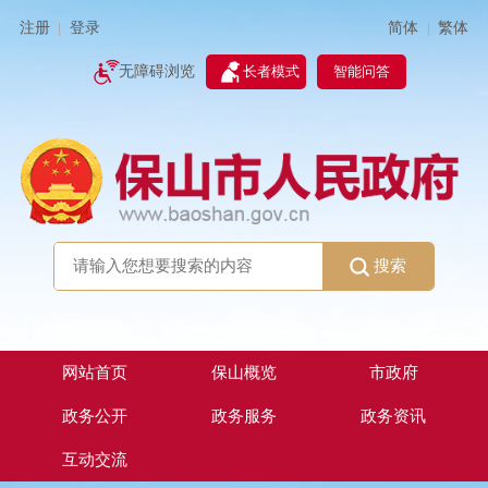
简体
繁体
注册
登录
|
|
无障碍浏览
长者模式
智能问答
搜索
网站首页
保山概览
市政府
政务公开
政务服务
政务资讯
互动交流