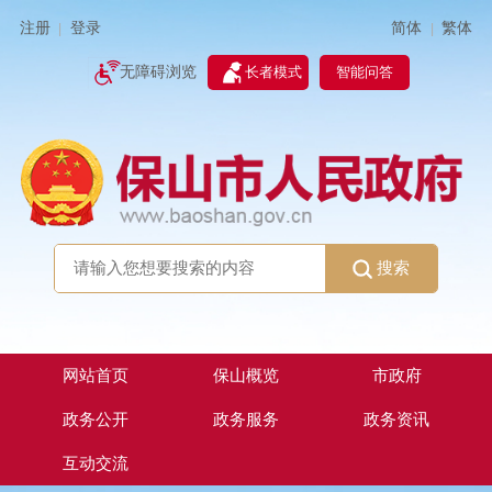
简体
繁体
注册
登录
|
|
无障碍浏览
长者模式
智能问答
搜索
网站首页
保山概览
市政府
政务公开
政务服务
政务资讯
互动交流