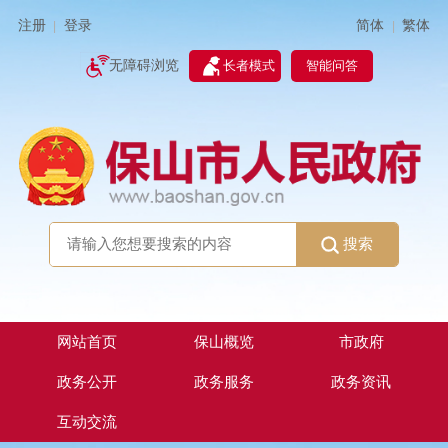
简体
繁体
注册
登录
|
|
无障碍浏览
长者模式
智能问答
搜索
网站首页
保山概览
市政府
政务公开
政务服务
政务资讯
互动交流