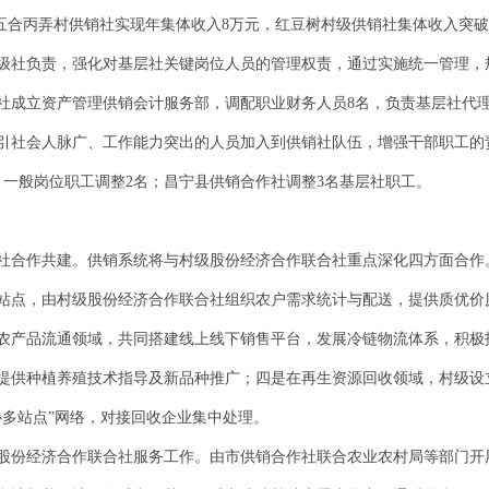
中五合丙弄村供销社实现年集体收入8万元，红豆树村级供销社集体收入突破1
级社负责，强化对基层社关键岗位人员的管理权责，通过实施统一管理，
社成立资产管理供销会计服务部，调配职业财务人员8名，负责基层社代
引社会人脉广、工作能力突出的人员加入到供销社队伍，增强干部职工的责
，一般岗位职工调整2名；昌宁县供销合作社调整3名基层社职工。
社合作共建。供销系统将与村级股份经济合作联合社重点深化四方面合作
站点，由村级股份经济合作联合社组织农户需求统计与配送，提供质优价
农产品流通领域，共同搭建线上线下销售平台，发展冷链物流体系，积极
提供种植养殖技术指导及新品种推广；四是在再生资源回收领域，村级设
心多站点”网络，对接回收企业集中处理。
股份经济合作联合社服务工作。由市供销合作社联合农业农村局等部门开