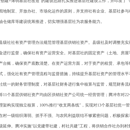
社创建+薄弱基层社改造”的建设思路扎实推进基层社建设工作，并印发了
因地制宜、开放办社、市场化运作的原则，并支持社有企业、基层社参与
油仓储库等建设统筹推进，切实增强基层社为农服务能力。
县级社社有资产管理办法规范管理基层供销社资产。县级社及时调整充实
金进行监督，确保社有资产运营安全。对基层社的固定资产（土地、房屋
产台账，确保资产底数清楚。在资产运营方面，对于资产的租赁、承包等
式，强化社有资产管理流程与监督措施，持续提升基层社资产的管理水平
社统一的财务管理制度，对基层社财务进行集中核算与监管，规范财务流
11个基层供销社资产均由区供销社资产公司统一经营管理；腾冲市对22
架构实现独立核算，100%推行“收支两条线”，实现对13个基层社统一
在村一级组织薄弱、抓手不强、与农民利益联结不够紧密问题，积极探索与
级延伸。腾冲实施“以党建带社建，村社共建”工程，将供销合作社办到村