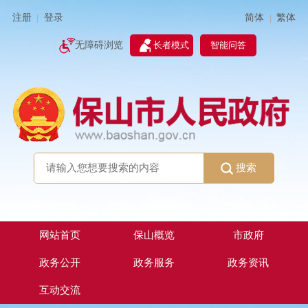
简体
繁体
注册
登录
|
|
无障碍浏览
长者模式
智能问答
搜索
网站首页
保山概览
市政府
政务公开
政务服务
政务资讯
互动交流