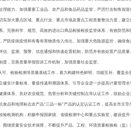
处理能力。加强重要工业品、农产品和食品药品监管，严厉打击制售假冒
切实加大重点区域、重点行业、重点市场及重点工程质量整治力度，建立
系。完善科学、规范、高效的进出口商品检验检疫监管体系，有效防范和
，严防疫病疫情和有毒有害物质传入传出。加强重大危险源监控，确保食
评估、监测、预警、信息通报和快速处置机制，防范并有效处置产品质量
制度，完善质量举报投诉工作机制，加强质量社会监督。
证认可、检验检测等质量基础工作，着力构建特色鲜明、功能互补、覆盖全
立健全计量标准、量值传递和溯源体系。引导企业进一步提高计量管理水
健康体系、良好农业规范、危害分析和关键控制点等认证工作，鼓励企业
机食品和地理标志农产品“三品一标”产品的认定认证工作，提高全市主导
检验检测机构，积极申报国家级、省级检测中心和重点实验室，建设提升
。围绕质量安全技术保障，不断提升产品、工程、环境质量检验检（监）测