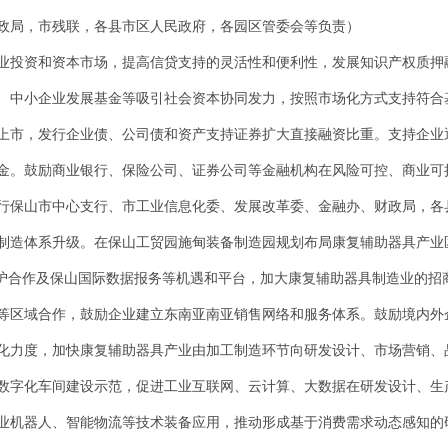
政局，市残联，各县市区人民政府，各园区管委会等负责）
业投资和资本市场，提高信贷支持的灵活性和便利性，发展知识产权质押
、中小企业发展基金等吸引社会资本协同发力，按照市场化方式支持符合
上市，发行企业债、公司债和资产支持证券扩大直接融资比重。支持企业
金。鼓励商业银行、保险公司、证券公司等金融机构在风险可控、商业可
行保山市中心支行、市工业信息化委、发展改革委、金融办、财政局，各
制造体系升级。在保山工贸园施甸装备制造园规划布局康复辅助器具产业
滇沪合作及保山国际数据报务等机遇和平台，加大康复辅助器具制造业的招
等区域合作，鼓励企业建立东南亚南亚销售网络和服务体系。鼓励境内外
化力度，加快康复辅助器具产业由加工制造环节向研发设计、市场营销、
数字化车间建设示范，促进工业互联网、云计算、大数据在研发设计、生
业机器人、智能物流等技术装备应用，推动形成基于消费需求动态感知的