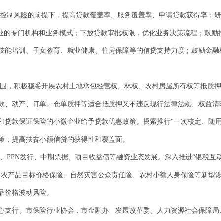
有效控制风险的前提下，提高贷款覆盖率、服务覆盖率、申请贷款获得率；
企业的专门机构和业务模式；下放贷款审批权限，优化业务决策流程；鼓励
技能培训、子女教育、就业健康、住房保障等的信贷支持力度；鼓励金融
物范围，积极稳妥开展农村土地承包经营权、林权、农村房屋所有权等抵质
款、动产、订单、仓单质押等适合抵质押又不违反现行法律法规、权益清
和贷款保证保险的小微企业给予贷款优惠政策。探索推行“一次核定、随用
策，提高扶贫小额信贷的获得性和覆盖面。
赁、PPN发行、中期票据、项目收益债等融资业态发展。深入推进“银税互
推动农产品目标价格保险、自然灾害公众责任险、农村小额人身保险等新型
品价格波动风险。
心支行、市保险行业协会，市金融办、发展改革委、人力资源社会保障局