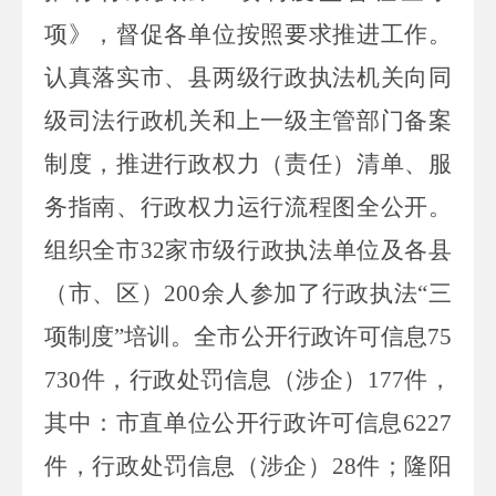
项
》
，
督促
各单位
按照要求推进工作
。
认真落实
市
、
县两级行政执法机关向同
级司法行政机关和上一级主管部门备案
制度
，推进
行政权力（责任）清单、服
务指南、行政权力运行流程图
全公开。
组织
全市
32
家
市级行政执法单位
及
各县
（市、区）
200
余
人参
加了
行政执法
“三
项制度”培训
。
全市公开行政许可信息
75
730
件，行政处罚信息（涉企）
177
件，
其中：市直单位公开行政许可信息
6227
件，行政处罚信息（涉企）
28
件；隆阳