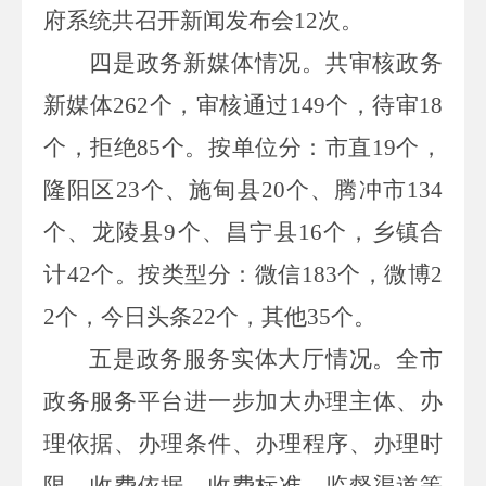
府系统共召开新闻发布会
12
次。
四是政务新媒体情况。
共审核政务
新媒体
262
个，审核通过
149
个，待审
18
个，拒绝
85
个。按单位分：市直
19
个，
隆阳区
23
个、施甸县
20
个、腾冲市
134
个、龙陵县
9
个、昌宁县
16
个，乡镇合
计
42
个。按类型分：微信
183
个，微博
2
2
个，今日头条
22
个，其他
35
个。
五是政务服务实体大厅情况。
全市
政务服务平台进一步加大办理主体、办
理依据、办理条件、办理程序、办理时
限、收费依据、收费标准、监督渠道等