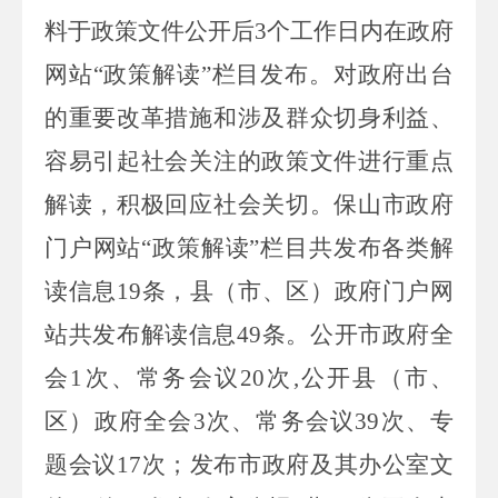
料于政策文件公开后
3
个工作日内在政府
网站
“政策解读”栏目发布。
对政府出台
的重要改革措施和涉及群众切身利益、
容易引起社会关注的政策文件进行重点
解读，积极回应社会关切。保山市
政府
门户网站
“政策解读”栏目共发布各类解
读信息
19
条，县（市、区）政府门户网
站共发布解读信息
49
条
。公开市政府全
会
1
次、常务会议
20
次
,
公开县（市、
区）政府全会
3
次、常务会议
39
次、专
题会议
17
次；发布市政府及其办公室文