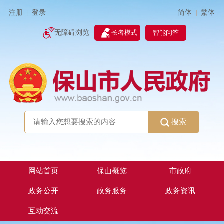
简体
繁体
注册
登录
|
|
无障碍浏览
长者模式
智能问答
搜索
网站首页
保山概览
市政府
政务公开
政务服务
政务资讯
互动交流