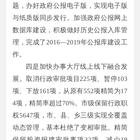
题，办好政府公报电子版，实现电子版
与纸质版同步发行。加强政府公报网上
数据库建设，积极做好历史公报入库管
理，完成了
2016
—
2019
年公报库建设工
作
。
四是加快办事大厅线上线下融合发
展。
取消
行政
审批项目
225
项、暂停
103
项、下放
161
项，从原有
552
项精简为
17
4
项，精简率超过
70
%
。市级保留行政职
权
5647
项，市、县、
乡三级实现全覆盖
动态管理，基本杜绝了变相审批。
精简
保留投资报建审批事项
32
项，减少
19