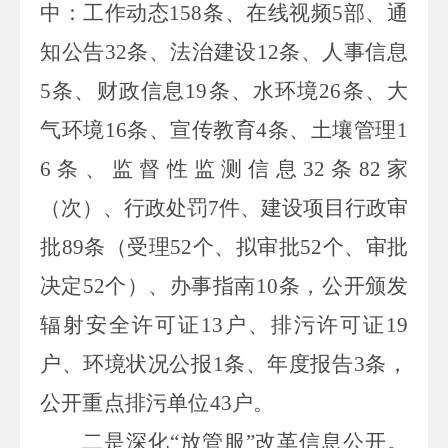
中：工作动态
158
条、在线视频
5
部、通
知公告
32
条、法治建设
12
条、人事信息
5
条、财政信息
19
条、水环境
26
条、大
气环境
16
条、宣传教育
4
条、土壤管理
1
6
条、监督性监测信息
32
条
82
家
（次）、行政处罚
7
件、建设项目行政审
批
89
条（受理
52
个、拟审批
52
个、审批
决定
52
个）、办
事指南
10
条，公开颁发
辐射安全许可证
13
户、排污许可证
19
户、环境状况公报
1
条、年度报告
3
条，
公开重点排污单位
43
户。
二是深化
“放管服”改革信息公开。