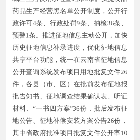
药品生产经营黑名单公开制度，公开行
政许可
4
条、行政处罚
9
条、抽检
36
条、
预警
1
条。
推进征地信息主动公开，加快
历史征地信息补录进度，优化征地信息
共
享平台功能，统一在云南省征地信息
公开查询系统发布项目用地批复文件
26
件，各县（市、区）在批前发布征地报
批告知书、征地调查结果确认表、听
证
材
料、
“一书四方案”
36
份，批后发布征
地公告、征地补偿安装方案公告
26
份
，
其中省政府批准项目批复文件公开率
10