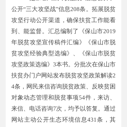
公开
“三大攻坚战”信息
208
条。拓展脱贫
攻坚行动公开渠道，确保扶贫工作能看
到、能监督。汇总编制了《保山市
2019
年脱贫攻坚宣传稿件汇编》《保山市脱
贫攻坚经验典型选编》、《保山市脱贫
攻坚政策选编》
3
本书
。分
批次
在保山市
扶贫办门户网站发布脱贫攻坚政策解读
2
4
条
，网民
来信咨询脱贫政策、反映贫困
对象动态管理和脱贫事
项
54
件，来访、
来信、电话咨询
7
次，均予以答复。通过
网站主动公开生态环境信息
431
条，其