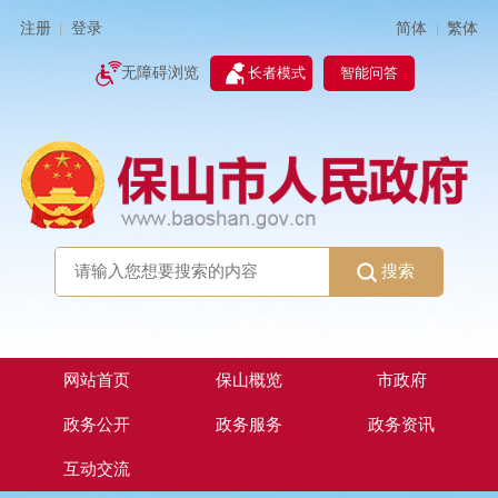
简体
繁体
注册
登录
|
|
无障碍浏览
长者模式
智能问答
搜索
网站首页
保山概览
市政府
政务公开
政务服务
政务资讯
互动交流