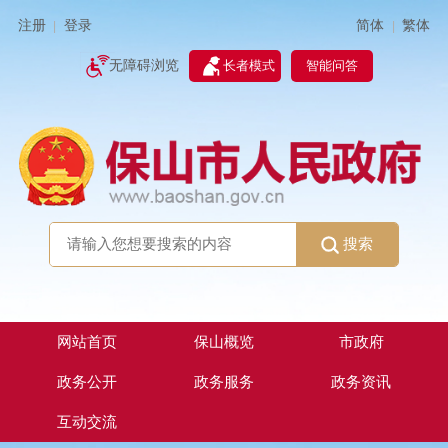
简体
繁体
注册
登录
|
|
无障碍浏览
长者模式
智能问答
搜索
网站首页
保山概览
市政府
政务公开
政务服务
政务资讯
互动交流