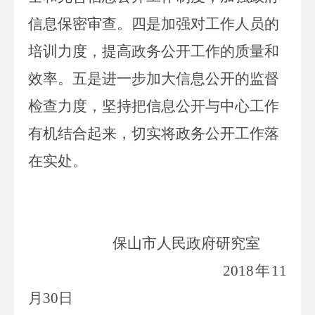
信息保密审查。
四
是加强对工作人员的
培训力度，提高政
务
公开工作的质量和
效率。
五
是进一步加大信息公开的监督
检查力度，坚持把信息公开与
中心
工作
有机结合起来，
切实
将
政务
公开工作
落
在实处
。
保山市人民政府研究室
201
8
年
1
1
月
30
日