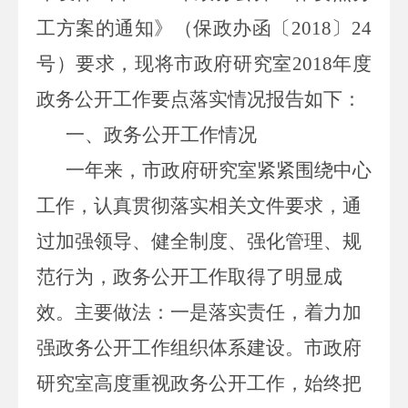
工方案
的通知》
（保政办函〔
2018
〕
24
号
）
要求，
现将
市政府研究室
201
8
年度
政务公开工作要点落实
情况报告如下：
一、
政务
公开工作情况
一年来，市政府研究室紧紧围绕中心
工作，认真贯彻落实
相关文件要求
，通
过加强领导、健全制度、强化管理、规
范行为，政务公开工作取得了明显成
效。主要做法：一是落实责任，着力加
强
政务
公开工作组织体系建设。市
政府
研究室高度重视
政务
公开工作，始终把