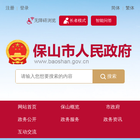
简体
繁体
注册
登录
|
|
无障碍浏览
长者模式
智能问答
搜索
网站首页
保山概览
市政府
政务公开
政务服务
政务资讯
互动交流