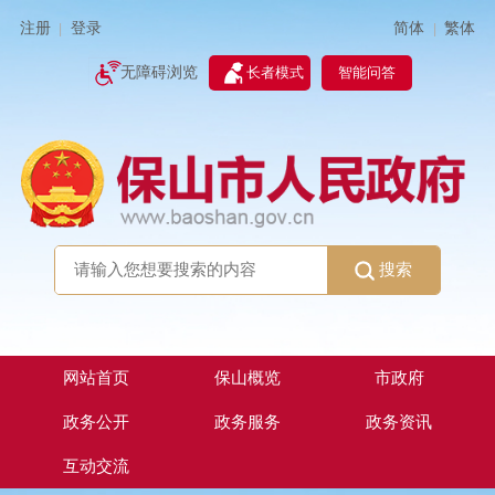
简体
繁体
注册
登录
|
|
无障碍浏览
长者模式
智能问答
搜索
网站首页
保山概览
市政府
政务公开
政务服务
政务资讯
互动交流