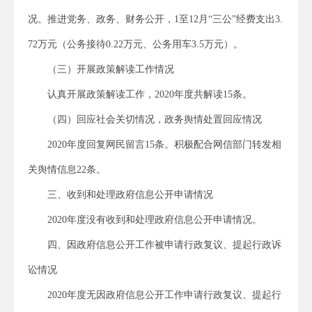
况。
推进党务、政务、财务公开，
1
至
12
月“三公”经费支出
3.
72
万元（公务接待
0.22
万元、公务用车
3.5
万元）。
（三）开展政策解读工作情况
认真开展政策解读工作，
2020
年度共解读
15
条。
（四）回应社会关切情况，政务舆情处置回应情况
2020
年度回复网民留言
15
条
。积极配合网信部门转发相
关舆情信息
22
条
。
三、收到和处理政府信息公开申请情况
2020
年度
没有收到和处理政府信息公开申请情况
。
四、因政府信息公开工作被申请行政复议、提起行政诉
讼情况
2020
年度无因政府信息公开
工作
申请行政复议、提起行