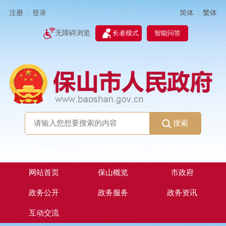
简体
繁体
注册
登录
|
|
无障碍浏览
长者模式
智能问答
搜索
网站首页
保山概览
市政府
政务公开
政务服务
政务资讯
互动交流