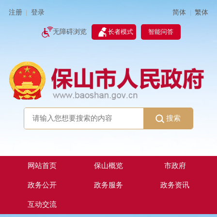
简体
繁体
注册
登录
|
|
无障碍浏览
长者模式
智能问答
搜索
网站首页
保山概览
市政府
政务公开
政务服务
政务资讯
互动交流