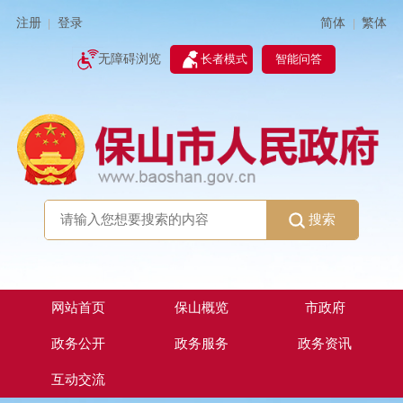
简体
繁体
注册
登录
|
|
无障碍浏览
长者模式
智能问答
搜索
网站首页
保山概览
市政府
政务公开
政务服务
政务资讯
互动交流