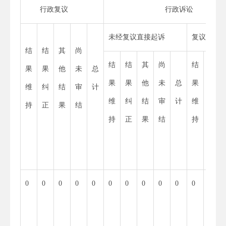
行政复议
行政诉讼
未经复议直接起诉
复议后起
结
结
其
尚
结
结
其
尚
结
结
果
果
他
未
总
果
果
他
未
总
果
果
维
纠
结
审
计
维
纠
结
审
计
维
纠
持
正
果
结
持
正
果
结
持
正
0
0
0
0
0
0
0
0
0
0
0
0