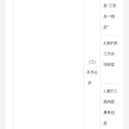
及“三安
全一稳
定”
4.保护第
三方合
（三）
法权益
不予公
开
5.属于三
类内部
事务信
息