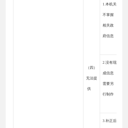
1.本机关
不掌握
相关政
府信息
2.没有现
（四）
成信息
无法提
需要另
供
行制作
3.补正后