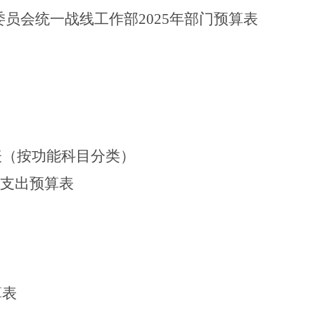
委员会统一战线工作部
2025
年部门
预算表
表
（按功能科目分类）
费支出
预算
表
算
表