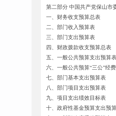
第二部分
中国共产党保山市
一、
财务收支预算总表
二、部门收入
预算
表
三、部门支出
预算
表
四、财政拨款收支
预算总
表
五、一般公共预算支出
预算
六、一般公共预算
“
三公”经
七、部门
基本支出
预算
表
八
、
部门项目支出预算表
九
、项目支出绩效目标表
十、政府性基金预算支出
预