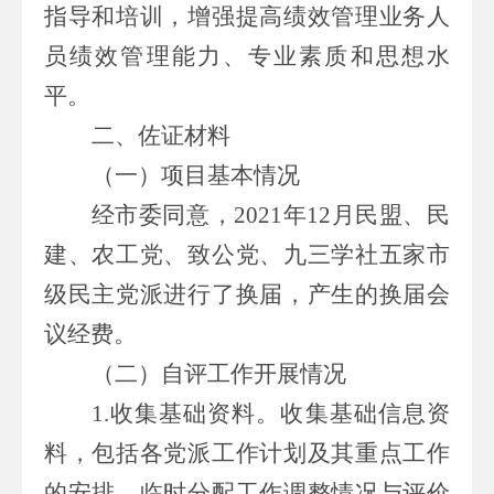
指导和培训，增强提高绩效管理业务人
员绩效管理能力、专业素质和思想水
平
。
二、佐证材料
（一）
项目
基本情况
经
市委
同意，
2021年12月民盟、民
建、农工党、致公党、九三学社五家
市
级民主
党派进行了换届，
产生的
换届会
议经费
。
（二）自评工作开展情况
1.收集基础资料。收集基础信息资
料，包括各
党派
工作计划及其重点工作
的安排，临时分配工作调整情况与评价