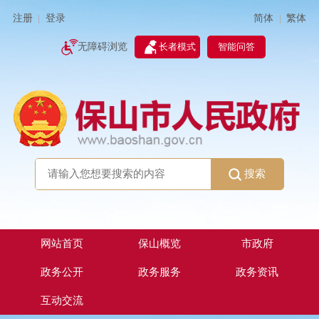
简体
繁体
注册
登录
|
|
无障碍浏览
长者模式
智能问答
搜索
网站首页
保山概览
市政府
政务公开
政务服务
政务资讯
互动交流