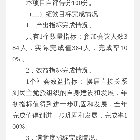
本项目自评得分
100分。
（二）
绩效目标完成情况
1．产出指标完成情况。
共有
1
个数量指标：
参加会议人数
3
84人
，
实际
完成值
384人，完成率10
0%。
2．效益指标完成情况。
1
个
社会效益指标
：
换届直接关系
到民主党派组织的自身建设和发展，
年
初
指标值
得到进一步巩固和发展
，全年
完成值
得到进一步巩固和发展，
完成率
1
00%
。
3．满意度指标完成情况。