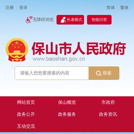
简体
繁体
注册
登录
|
|
无障碍浏览
长者模式
智能问答
搜索
网站首页
保山概览
市政府
政务公开
政务服务
政务资讯
互动交流