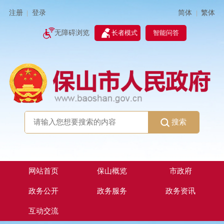
简体
繁体
注册
登录
|
|
无障碍浏览
长者模式
智能问答
搜索
网站首页
保山概览
市政府
政务公开
政务服务
政务资讯
互动交流