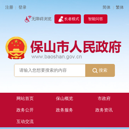
简体
繁体
注册
登录
|
|
无障碍浏览
长者模式
智能问答
搜索
网站首页
保山概览
市政府
政务公开
政务服务
政务资讯
互动交流