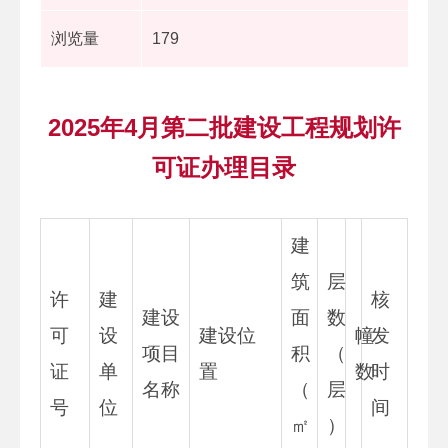
浏览量
179
2025年4月第二批建设工程规划许
可证办理目录
建
筑
层
许
建
核
建设
面
数
可
设
建设位
幢
发
项目
积
（
证
单
置
数
时
名称
（
层
号
位
间
㎡
）