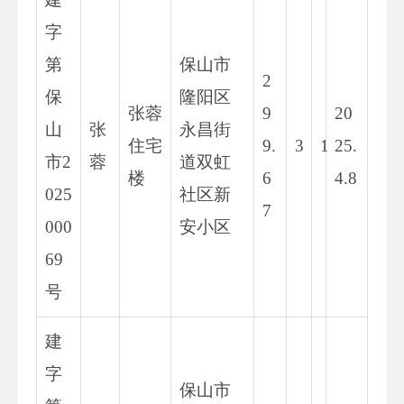
字
第
保山市
2
保
隆阳区
张蓉
9
20
山
张
永昌街
住宅
9.
3
1
25.
市2
蓉
道双虹
楼
6
4.8
025
社区新
7
000
安小区
69
号
建
字
保山市