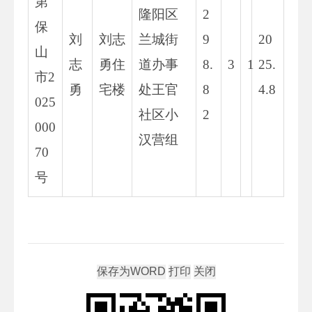
第
隆阳区
2
保
刘
刘志
兰城街
9
20
山
志
勇住
道办事
8.
3
1
25.
市2
勇
宅楼
处王官
8
4.8
025
社区小
2
000
汉营组
70
号