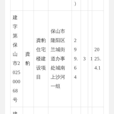
）
建
字
保山市
第
龚豹
隆阳区
2
保
住宅
兰城街
9
20
山
龚
楼建
道办事
9.
3
1
25.
市2
豹
设项
处城南
6
4.1
025
目
上沙河
4
000
一组
68
号
建