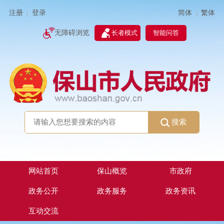
简体
繁体
注册
登录
|
|
无障碍浏览
长者模式
智能问答
搜索
网站首页
保山概览
市政府
政务公开
政务服务
政务资讯
互动交流