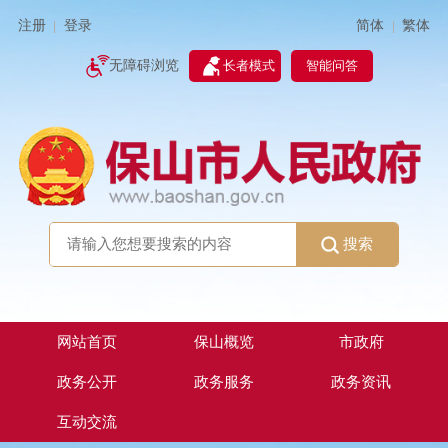
简体
繁体
注册
登录
|
|
无障碍浏览
长者模式
智能问答
搜索
网站首页
保山概览
市政府
政务公开
政务服务
政务资讯
互动交流