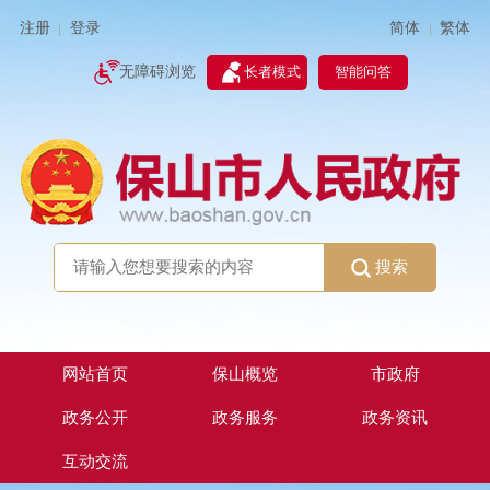
简体
繁体
注册
登录
|
|
无障碍浏览
长者模式
智能问答
搜索
网站首页
保山概览
市政府
政务公开
政务服务
政务资讯
互动交流