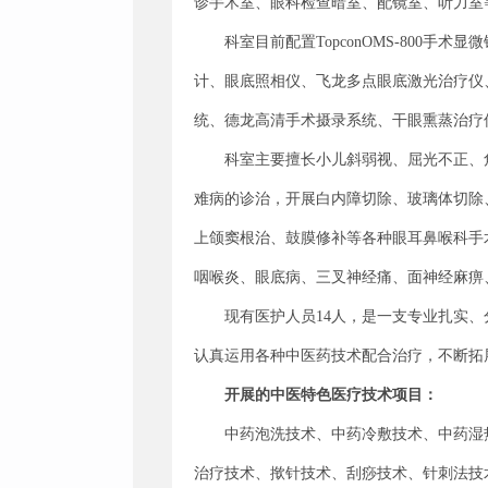
诊手术室、眼科检查暗室、配镜室、听力室
科室目前配置TopconOMS-800手术
计、眼底照相仪、飞龙多点眼底激光治疗仪
统、德龙高清手术摄录系统、干眼熏蒸治疗
科室主要擅长小儿斜弱视、屈光不正、
难病的诊治，开展白内障切除、玻璃体切除
上颌窦根治、鼓膜修补等各种眼耳鼻喉科手
咽喉炎、眼底病、三叉神经痛、面神经麻痹
现有医护人员14人，是一支专业扎实
认真运用各种中医药技术配合治疗，不断拓
开展的中医特色医疗技术项目：
中药泡洗技术、中药冷敷技术、中药湿
治疗技术、揿针技术、刮痧技术、针刺法技