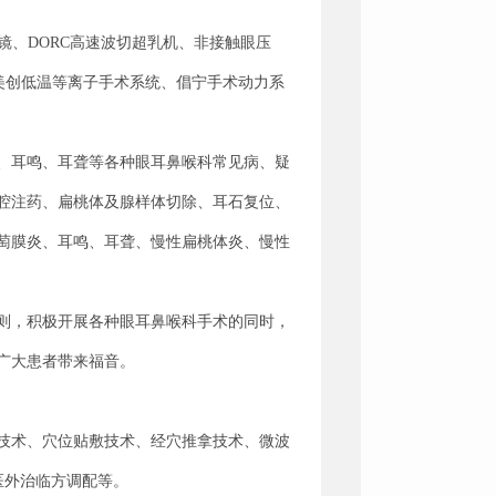
灯显微镜、DORC高速波切超乳机、非接触眼压
美创低温等离子手术系统、倡宁手术动力系
、耳鸣、耳聋等各种眼耳鼻喉科常见病、疑
腔注药、扁桃体及腺样体切除、耳石复位、
萄膜炎、耳鸣、耳聋、慢性扁桃体炎、慢性
则，积极开展各种眼耳鼻喉科手术的同时，
广大患者带来福音。
技术、穴位贴敷技术、经穴推拿技术、微波
医外治临方调配等。