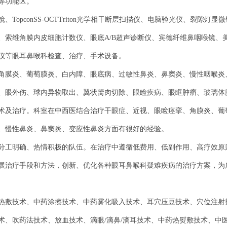
等功能区。
显微镜、TopconSS-OCTTriton光学相干断层扫描仪、电脑验光仪、裂隙
、索维角膜内皮细胞计数仪、眼底A/B超声诊断仪、宾德纤维鼻咽喉镜、
仪等眼耳鼻喉科检查、治疗、手术设备。
角膜炎、葡萄膜炎、白内障、眼底病、过敏性鼻炎、鼻窦炎、慢性咽喉炎
、眼外伤、球内异物取出、翼状胬肉切除、眼睑疾病、眼眶肿瘤、玻璃体
术及治疗。科室在中西医结合治疗干眼症、近视、眼睑痉挛、角膜炎、葡
、慢性鼻炎、鼻窦炎、变应性鼻炎方面有很好的经验。
、分工明确、热情积极的队伍。在治疗中遵循低费用、低副作用、高疗效原
展治疗手段和方法，创新、优化各种眼耳鼻喉科疑难疾病的治疗方案，为
热敷技术、中药涂擦技术、中药雾化吸入技术、耳穴压豆技术、穴位注射
术、吹药法技术、放血技术、滴眼/滴鼻/滴耳技术、中药热熨敷技术、中