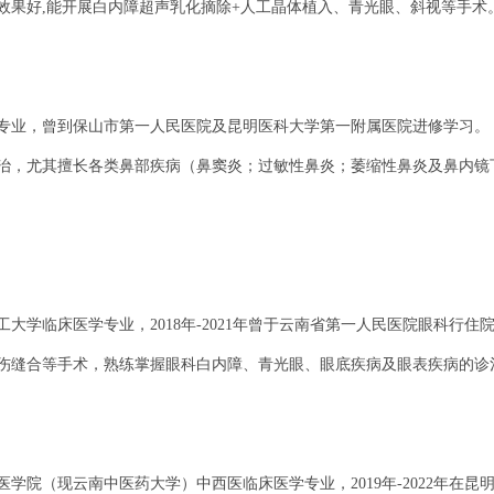
效果好,能开展白内障超声乳化摘除+人工晶体植入、青光眼、斜视等手术
医学专业，曾到保山市第一人民医院及昆明医科大学第一附属医院进修学习。
治，尤其擅长各类鼻部疾病（鼻窦炎；过敏性鼻炎；萎缩性鼻炎及鼻内镜
工大学临床医学专业，2018年-2021年曾于云南省第一人民医院眼科行
伤缝合等手术，熟练掌握眼科白内障、青光眼、眼底疾病及眼表疾病的诊
中医学院（现云南中医药大学）中西医临床医学专业，2019年-2022年在