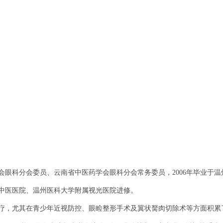
会眼科分会委员、云南省中医药学会眼科分会常务委员，2006年毕业于
中医医院、温州医科大学附属视光医院进修。
疗，尤其在青少年近视防控、眼睑整形手术及翼状胬肉切除术等方面积累