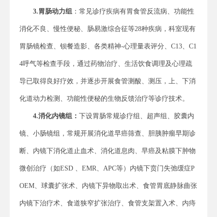
3.
胃肠
动力
组
：常见诊疗疾病有胃食管反流病、功能性
消化不良、慢性便秘、肠易激综合征等28种疾病，科室现有
胃肠镜检查、钡餐造影、各类精神-心理量表评分、C13、C1
4呼气等检查手段，通过药物治疗、生活饮食调理及心理疏
导已取得良好疗效，并逐步开展食管测酸、测压，上、下消
化道动力检测、功能性便秘的生物反馈治疗等诊疗技术。
4.
消化内镜组：
下设胃肠常规诊疗组、超声组、胶囊内
镜、小肠镜组，常规开展消化道早癌筛查、胆胰肿瘤早期诊
断、内镜下消化道止血术、消化道息肉、早癌及粘膜下肿物
微创治疗（如ESD 、EMR、APC等）内镜下贲门失弛缓症P
OEM、球囊扩张术、内镜下异物取出术、食管胃底静脉曲张
内镜下治疗术、食道狭窄扩张治疗、食管支架置入术、内痔