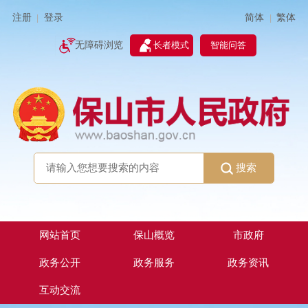
简体
繁体
注册
登录
|
|
无障碍浏览
长者模式
智能问答
搜索
网站首页
保山概览
市政府
政务公开
政务服务
政务资讯
互动交流