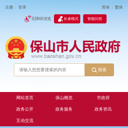
简体
繁体
注册
登录
|
|
无障碍浏览
长者模式
智能问答
搜索
网站首页
保山概览
市政府
政务公开
政务服务
政务资讯
互动交流