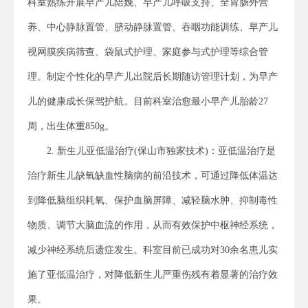
科室熟练开展早产儿陪娩、早产儿呼吸支持、全胃肠外营
养、中心静脉置管、脐动静脉置管、吞咽功能训练、早产儿
视网膜疾病筛查、袋鼠式护理、家庭参与式护理等综合管
理。制定个性化的早产儿出院后长期随访管理计划，为早产
儿的健康成长保驾护航。目前科室治愈最小早产儿胎龄27
周，出生体重850g。
2. 新生儿亚低温治疗(保山市独家技术)：亚低温治疗是
治疗新生儿缺氧缺血性脑病的前沿技术，可通过降低体温达
到降低脑组织耗氧、保护血脑屏障、减轻脑水肿、抑制毒性
物质、调节大脑血流的作用，从而有效保护中枢神经系统，
减少神经系统后遗症发生。科室目前已成功对30余名患儿实
施了亚低温治疗，对降低新生儿严重伤残有着显著的治疗效
果。